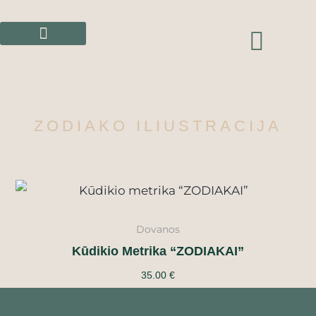
Pereiti
prie
CAR
turinio
ZODIAKO ILIUSTRACIJA
Dovanos
Kūdikio Metrika “ZODIAKAI”
35.00
€