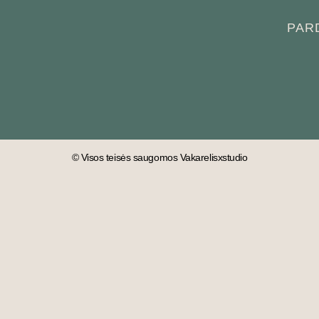
PAR
© Visos teisės saugomos Vakarelisxstudio