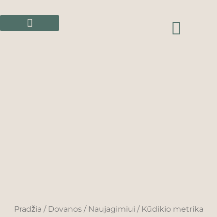
Pereiti
prie
CAR
turinio
Pradžia
/
Dovanos
/
Naujagimiui
/ Kūdikio metrika