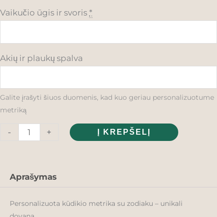
Vaikučio ūgis ir svoris
*
Akių ir plaukų spalva
Galite įrašyti šiuos duomenis, kad kuo geriau personalizuotume
metriką
-
+
Į KREPŠELĮ
Aprašymas
Personalizuota kūdikio metrika su zodiaku – unikali
dovana.