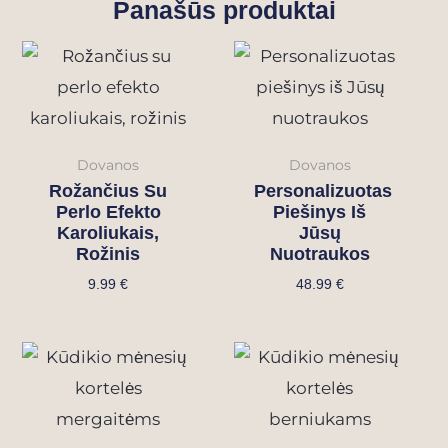
Panašūs produktai
Dovanos
Dovanos
Rožančius Su
Personalizuotas
Perlo Efekto
Piešinys Iš
Karoliukais,
Jūsų
Rožinis
Nuotraukos
9.99
€
48.99
€