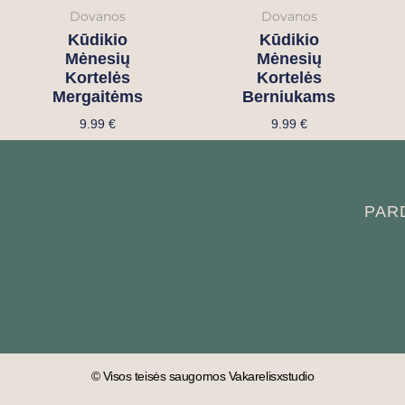
Dovanos
Dovanos
Kūdikio
Kūdikio
Mėnesių
Mėnesių
Kortelės
Kortelės
Mergaitėms
Berniukams
9.99
€
9.99
€
PAR
© Visos teisės saugomos Vakarelisxstudio