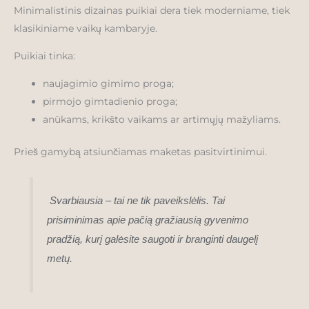
Minimalistinis dizainas puikiai dera tiek moderniame, tiek
klasikiniame vaikų kambaryje.
Puikiai tinka:
naujagimio gimimo proga;
pirmojo gimtadienio proga;
anūkams, krikšto vaikams ar artimųjų mažyliams.
Prieš gamybą atsiunčiamas maketas pasitvirtinimui.
Svarbiausia – tai ne tik paveikslėlis. Tai
prisiminimas apie pačią gražiausią gyvenimo
pradžią, kurį galėsite saugoti ir branginti daugelį
metų.