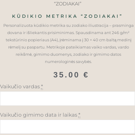
“ZODIAKAI”
KŪDIKIO METRIKA “ZODIAKAI”
Personalizuota kūdikio metrika su zodiako iliustracija – prasminga
dovana ir išliekantis prisiminimas. Spausdinama ant 246 g/m²
tekstūrinio popieriaus (A4), įrėminama į 30 × 40 cm baltą medinį
rėmelį su paspartu. Metrikoje pateikiamas vaiko vardas, vardo
reikšmė, gimimo duomenys, zodiako ir gimimo datos
numerologinės savybės.
35.00
€
produkto
Vaikučio vardas
*
kiekis:
Kūdikio
metrika
Vaikučio gimimo data ir laikas
*
“ZODIAKAI”