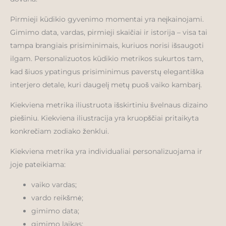
Pirmieji kūdikio gyvenimo momentai yra neįkainojami.
Gimimo data, vardas, pirmieji skaičiai ir istorija – visa tai
tampa brangiais prisiminimais, kuriuos norisi išsaugoti
ilgam. Personalizuotos kūdikio metrikos sukurtos tam,
kad šiuos ypatingus prisiminimus paverstų elegantiška
interjero detale, kuri daugelį metų puoš vaiko kambarį.
Kiekviena metrika iliustruota išskirtiniu švelnaus dizaino
piešiniu. Kiekviena iliustracija yra kruopščiai pritaikyta
konkrečiam zodiako ženklui.
Kiekviena metrika yra individualiai personalizuojama ir
joje pateikiama:
vaiko vardas;
vardo reikšmė;
gimimo data;
gimimo laikas;