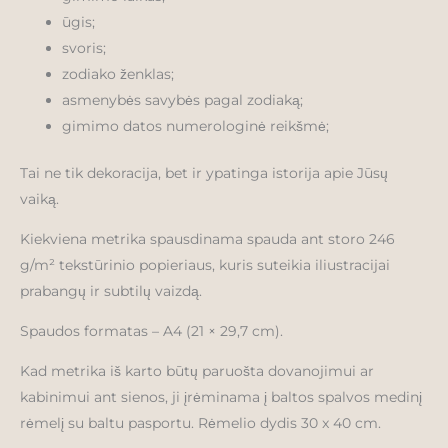
ūgis;
svoris;
zodiako ženklas;
asmenybės savybės pagal zodiaką;
gimimo datos numerologinė reikšmė;
Tai ne tik dekoracija, bet ir ypatinga istorija apie Jūsų
vaiką.
Kiekviena metrika spausdinama spauda ant storo 246
g/m² tekstūrinio popieriaus, kuris suteikia iliustracijai
prabangų ir subtilų vaizdą.
Spaudos formatas – A4 (21 × 29,7 cm).
Kad metrika iš karto būtų paruošta dovanojimui ar
kabinimui ant sienos, ji įrėminama į baltos spalvos medinį
rėmelį su baltu pasportu. Rėmelio dydis 30 x 40 cm.