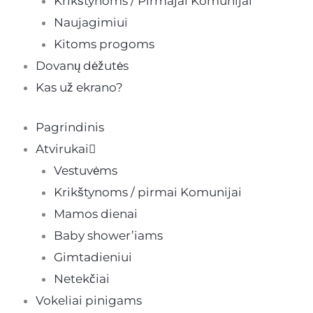
Krikštynoms / Pirmajai Komunijai
Naujagimiui
Kitoms progoms
Dovanų dėžutės
Kas už ekrano?
Pagrindinis
Atvirukai
Vestuvėms
Krikštynoms / pirmai Komunijai
Mamos dienai
Baby shower’iams
Gimtadieniui
Netekčiai
Vokeliai pinigams