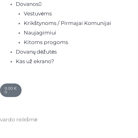
Dovanos
Vestuvėms
Krikštynoms / Pirmajai Komunijai
Naujagimiui
Kitoms progoms
Dovanų dėžutės
Kas už ekrano?
Cart
0.00
€
0
vardo reikšmė