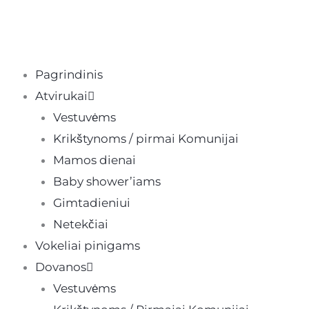
Pereiti
prie
turinio
Pagrindinis
Atvirukai
Vestuvėms
Krikštynoms / pirmai Komunijai
Mamos dienai
Baby shower’iams
Gimtadieniui
Netekčiai
Vokeliai pinigams
Dovanos
Vestuvėms