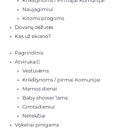
Krikštynoms / Pirmajai Komunijai
Naujagimiui
Kitoms progoms
Dovanų dėžutės
Kas už ekrano?
Pagrindinis
Atvirukai
Vestuvėms
Krikštynoms / pirmai Komunijai
Mamos dienai
Baby shower’iams
Gimtadieniui
Netekčiai
Vokeliai pinigams