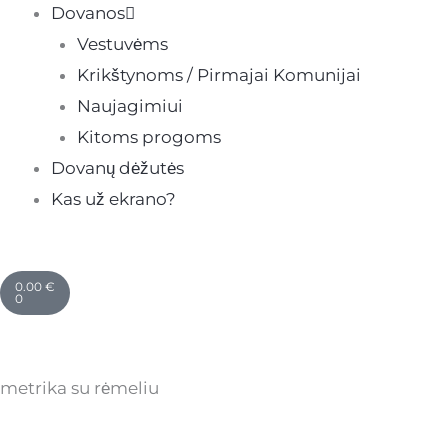
Dovanos
Vestuvėms
Krikštynoms / Pirmajai Komunijai
Naujagimiui
Kitoms progoms
Dovanų dėžutės
Kas už ekrano?
Cart
0.00
€
0
metrika su rėmeliu