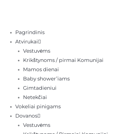
Pereiti
prie
turinio
Pagrindinis
Atvirukai
Vestuvėms
Krikštynoms / pirmai Komunijai
Mamos dienai
Baby shower’iams
Gimtadieniui
Netekčiai
Vokeliai pinigams
Dovanos
Vestuvėms