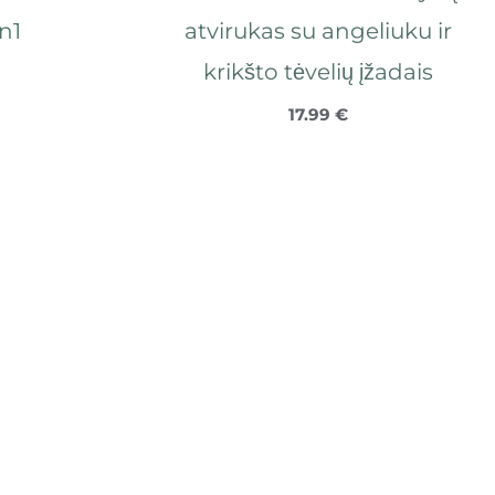
in1
atvirukas su angeliuku ir
krikšto tėvelių įžadais
17.99
€