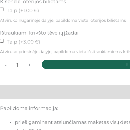
Kišenėlė loterijos bilietams
Taip
(+1.00 €)
Atviruko nugarinėje dalyje, papildoma vieta loterijos bilietams
Ištraukiami krikšto tėvelių įžadai
Taip
(+3.00 €)
Atviruko priekinėje dalyje, papildoma vieta išsitraukiamiems kri
-
+
Į
Aprašymas
Papildoma informacija:
prieš gaminant atsiunčiamas maketas visų detal