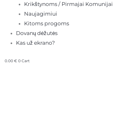
Krikštynoms / Pirmajai Komunijai
Naujagimiui
Kitoms progoms
Dovanų dėžutės
Kas už ekrano?
0.00
€
0
Cart
produkto
kiekis:
Vaikiškas
atvirukas
2in1
-
meškutis