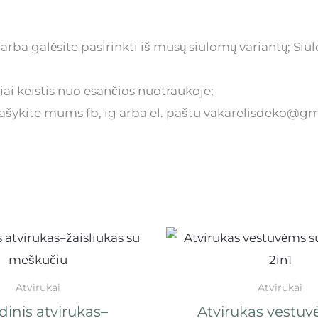
ba galėsite pasirinkti iš mūsų siūlomų variantų; Siūl
iai keistis nuo esančios nuotraukoje;
parašykite mums fb, ig arba el. paštu vakarelisdeko@g
Atvirukai
Atvirukai
dinis atvirukas–
Atvirukas vestuv