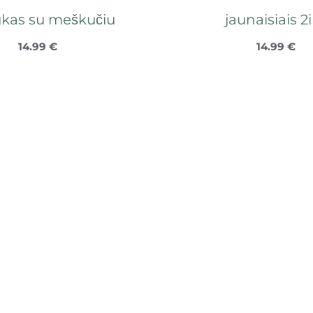
iukas su meškučiu
jaunaisiais 2
14.99
€
14.99
€