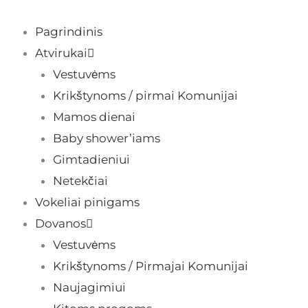
Pereiti
prie
Pagrindinis
turinio
Atvirukai
Vestuvėms
Krikštynoms / pirmai Komunijai
Mamos dienai
Baby shower’iams
Gimtadieniui
Netekčiai
Vokeliai pinigams
Dovanos
Vestuvėms
Krikštynoms / Pirmajai Komunijai
Naujagimiui