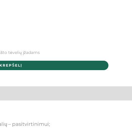
kšto tėvelių įžadams
 KREPŠELĮ
ių – pasitvirtinimui;