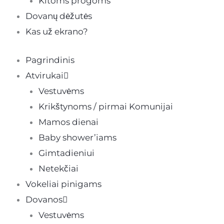
Kitoms progoms
Dovanų dėžutės
Kas už ekrano?
Pagrindinis
Atvirukai
Vestuvėms
Krikštynoms / pirmai Komunijai
Mamos dienai
Baby shower’iams
Gimtadieniui
Netekčiai
Vokeliai pinigams
Dovanos
Vestuvėms