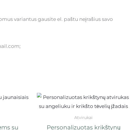
omus variantus gausite el. paštu neįrašius savo
mail.com;
Atvirukai
ėms su
Personalizuotas krikštynų