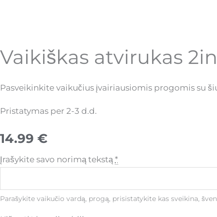
Vaikiškas atvirukas 2i
Pasveikinkite vaikučius įvairiausiomis progomis su ši
Pristatymas per 2-3 d.d.
14.99
€
Įrašykite savo norimą tekstą
*
Parašykite vaikučio vardą, progą, prisistatykite kas sveikina, šve