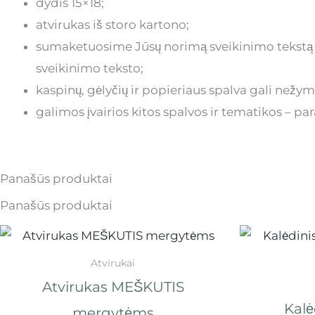
dydis 15×18;
atvirukas iš storo kartono;
sumaketuosime Jūsų norimą sveikinimo tekstą ar
sveikinimo teksto;
kaspinų, gėlyčių ir popieriaus spalva gali nežym
galimos įvairios kitos spalvos ir tematikos – 
Panašūs produktai
Panašūs produktai
Atvirukai
Atvirukas MEŠKUTIS
Kalė
mergytėms