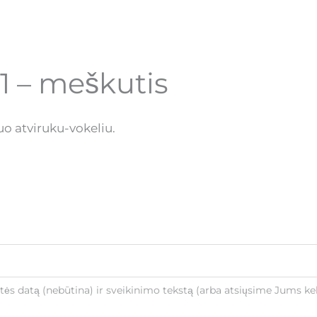
n1 – meškutis
uo atviruku-vokeliu.
ntės datą (nebūtina) ir sveikinimo tekstą (arba atsiųsime Jums kel