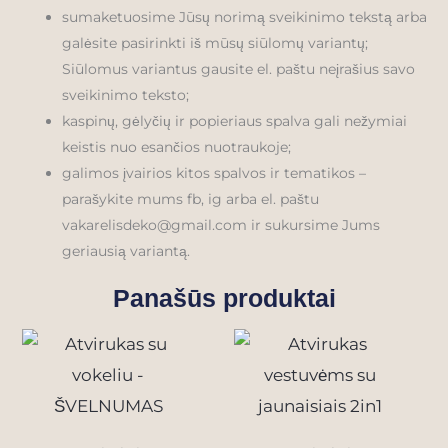
sumaketuosime Jūsų norimą sveikinimo tekstą arba
galėsite pasirinkti iš mūsų siūlomų variantų;
Siūlomus variantus gausite el. paštu neįrašius savo
sveikinimo teksto;
kaspinų, gėlyčių ir popieriaus spalva gali nežymiai
keistis nuo esančios nuotraukoje;
galimos įvairios kitos spalvos ir tematikos –
parašykite mums fb, ig arba el. paštu
vakarelisdeko@gmail.com ir sukursime Jums
geriausią variantą.
Panašūs produktai