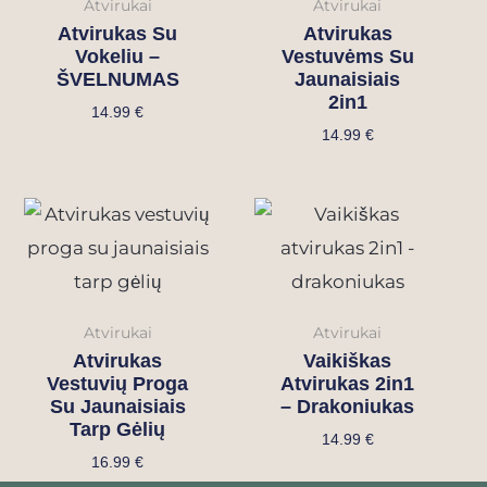
Atvirukai
Atvirukai
Atvirukas Su
Atvirukas
Vokeliu –
Vestuvėms Su
ŠVELNUMAS
Jaunaisiais
2in1
14.99
€
14.99
€
Atvirukai
Atvirukai
Atvirukas
Vaikiškas
Vestuvių Proga
Atvirukas 2in1
Su Jaunaisiais
– Drakoniukas
Tarp Gėlių
14.99
€
16.99
€