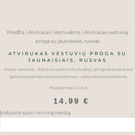
Pradžia
/
Atvirukai
/
Vestuvėms
/ Atvirukas vestuvių
proga su jaunaisiais, rusvas
ATVIRUKAS VESTUVIŲ PROGA SU
JAUNAISIAIS, RUSVAS
Viskas viename – šilčiausi sveikinimo žodžiai, piniginė dovana bei
galimas papildomas pasirinkimas – vieta loterijos bilietams.
Pristatymas 2-3 d.d.
14.99
€
produkto
Įrašykite savo norimą tekstą
kiekis:
Atvirukas