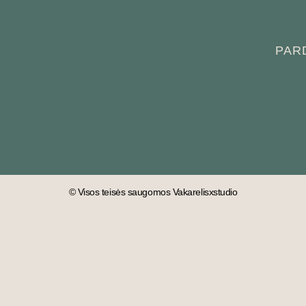
PAR
© Visos teisės saugomos Vakarelisxstudio