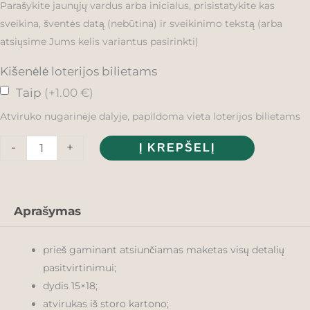
Parašykite jaunųjų vardus arba inicialus, prisistatykite kas
vestuvių
sveikina, šventės datą (nebūtina) ir sveikinimo tekstą (arba
proga
atsiųsime Jums kelis variantus pasirinkti)
su
Kišenėlė loterijos bilietams
jaunaisiais,
Taip
(+1.00 €)
rusvas
Atviruko nugarinėje dalyje, papildoma vieta loterijos bilietams
-
+
Į KREPŠELĮ
Aprašymas
prieš gaminant atsiunčiamas maketas visų detalių
pasitvirtinimui;
dydis 15×18;
atvirukas iš storo kartono;