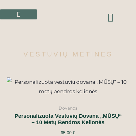
Pereiti
prie
CAR
turinio
VESTUVIŲ METINĖS
Dovanos
Personalizuota Vestuvių Dovana „MŪSŲ“
– 10 Metų Bendros Kelionės
65.00
€