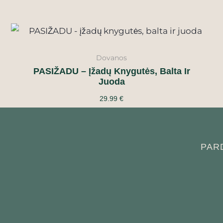
Dovanos
PASIŽADU – Įžadų Knygutės, Balta Ir
Juoda
29.99
€
PAR