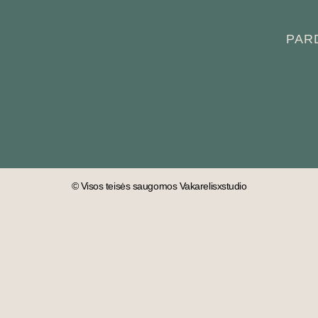
PAR
© Visos teisės saugomos Vakarelisxstudio