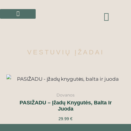
Pereiti
prie
CAR
turinio
VESTUVIŲ ĮŽADAI
Dovanos
PASIŽADU – Įžadų Knygutės, Balta Ir
Juoda
29.99
€