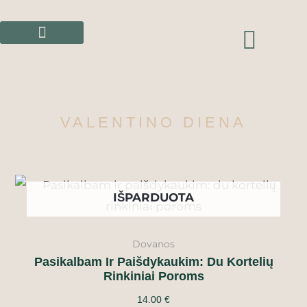
Pereiti
prie
CAR
turinio
VALENTINO DIENA
IŠPARDUOTA
Dovanos
Pasikalbam Ir Paišdykaukim: Du Kortelių
Rinkiniai Poroms
14.00
€