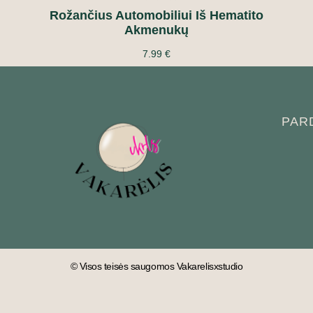
Rožančius Automobiliui Iš Hematito
Akmenukų
7.99
€
PAR
© Visos teisės saugomos Vakarelisxstudio