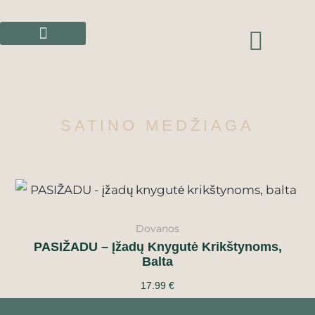
Pereiti
prie
CAR
turinio
SATINO MEDŽIAGA
Dovanos
PASIŽADU – Įžadų Knygutė Krikštynoms,
Balta
17.99
€