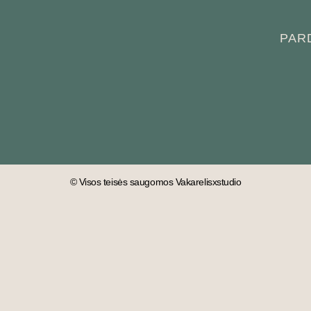
PAR
© Visos teisės saugomos Vakarelisxstudio