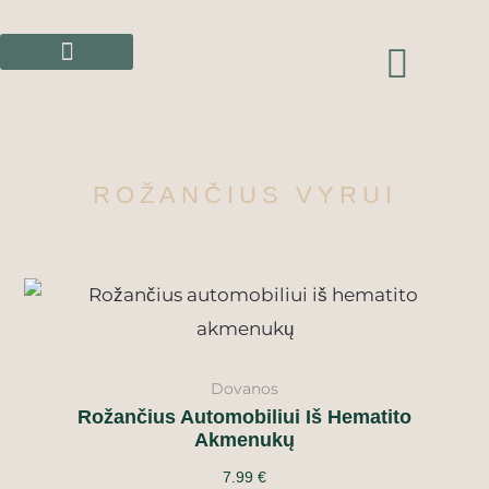
Pereiti
prie
CAR
turinio
ROŽANČIUS VYRUI
Dovanos
Rožančius Automobiliui Iš Hematito
Akmenukų
7.99
€