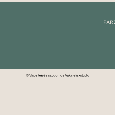
PAR
© Visos teisės saugomos Vakarelisxstudio