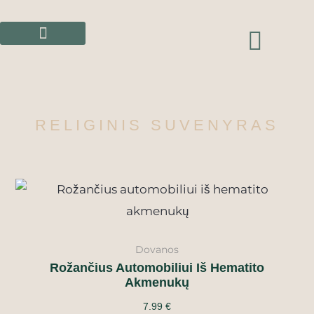
Pereiti
prie
CAR
turinio
RELIGINIS SUVENYRAS
Dovanos
Rožančius Automobiliui Iš Hematito
Akmenukų
7.99
€