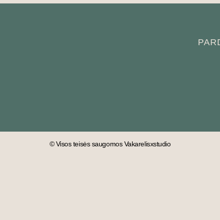
PAR
© Visos teisės saugomos Vakarelisxstudio