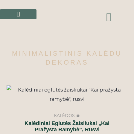
Pereiti
prie
CAR
turinio
MINIMALISTINIS KALĖDŲ
DEKORAS
KALĖDOS 🎄
Kalėdiniai Eglutės Žaisliukai „Kai
Pražysta Ramybė”, Rusvi