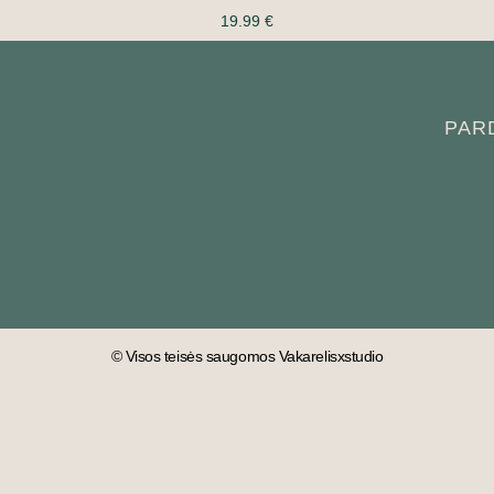
19.99
€
PAR
© Visos teisės saugomos Vakarelisxstudio