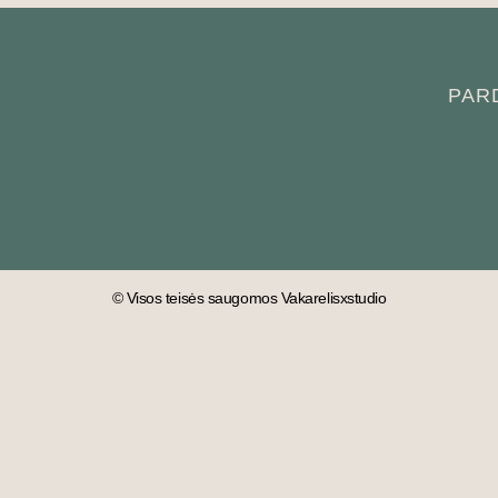
PAR
© Visos teisės saugomos Vakarelisxstudio