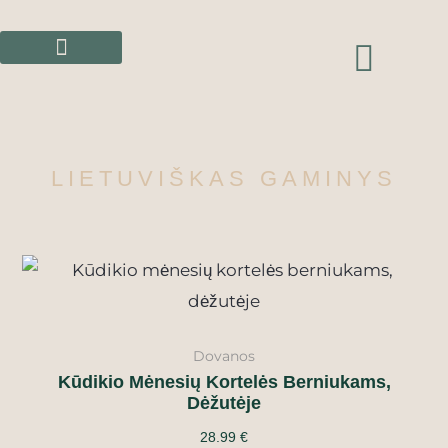
Pereiti
prie
CAR
turinio
LIETUVIŠKAS GAMINYS
Dovanos
Kūdikio Mėnesių Kortelės Berniukams,
Dėžutėje
28.99
€