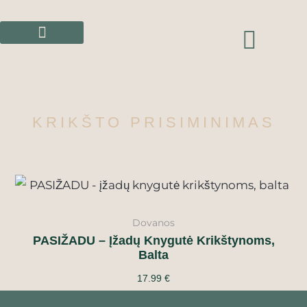
Pereiti
prie
CAR
turinio
KRIKŠTO PRISIMINIMAS
Dovanos
PASIŽADU – Įžadų Knygutė Krikštynoms,
Balta
17.99
€