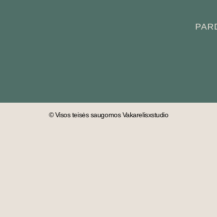
PAR
© Visos teisės saugomos Vakarelisxstudio