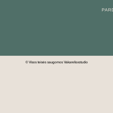
PAR
© Visos teisės saugomos Vakarelisxstudio