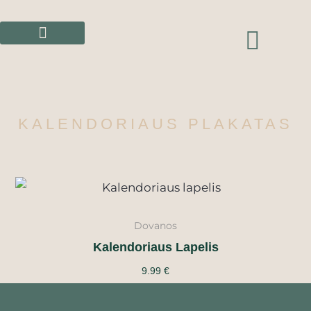
Pereiti
prie
CAR
turinio
KALENDORIAUS PLAKATAS
Dovanos
Kalendoriaus Lapelis
9.99
€