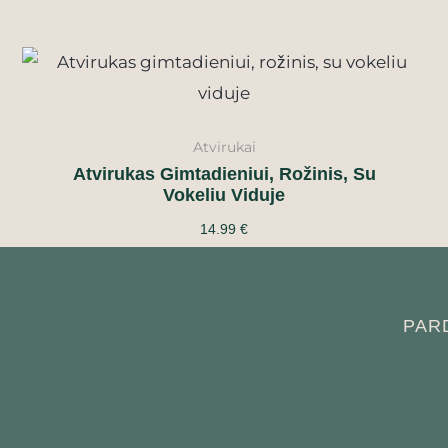
Atvirukai
Atvirukas Gimtadieniui, Rožinis, Su
Vokeliu Viduje
14.99
€
PAR