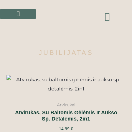
Pereiti
prie
CAR
turinio
JUBILIJATAS
Atvirukai
Atvirukas, Su Baltomis Gėlėmis Ir Aukso
Sp. Detalėmis, 2in1
14.99
€