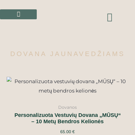
Pereiti
prie
CAR
turinio
DOVANA JAUNAVEDŽIAMS
Dovanos
Personalizuota Vestuvių Dovana „MŪSŲ“
– 10 Metų Bendros Kelionės
65.00
€