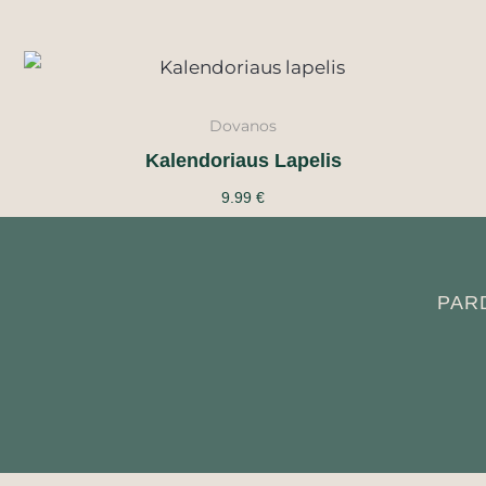
Dovanos
Kalendoriaus Lapelis
9.99
€
PAR