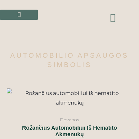
Pereiti
prie
CAR
turinio
AUTOMOBILIO APSAUGOS
SIMBOLIS
Dovanos
Rožančius Automobiliui Iš Hematito
Akmenukų