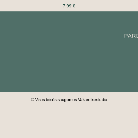
7.99
€
PAR
© Visos teisės saugomos Vakarelisxstudio