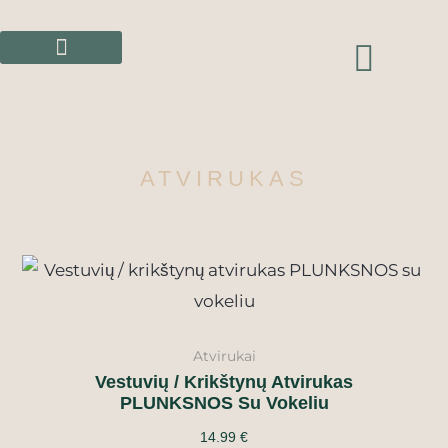
Pereiti
prie
CAR
turinio
ATVIRUKAS
Atvirukai
Vestuvių / Krikštynų Atvirukas
PLUNKSNOS Su Vokeliu
14.99
€