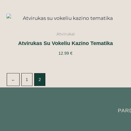
Atvirukai
Atvirukas Su Vokeliu Kazino Tematika
12.99
€
←
1
2
PAR