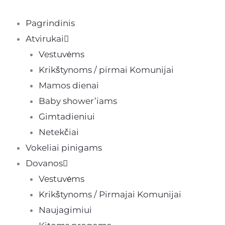
Pereiti
prie
Pagrindinis
turinio
Atvirukai
Vestuvėms
Krikštynoms / pirmai Komunijai
Mamos dienai
Baby shower’iams
Gimtadieniui
Netekčiai
Vokeliai pinigams
Dovanos
Vestuvėms
Krikštynoms / Pirmajai Komunijai
Naujagimiui