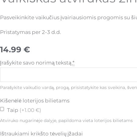
Pasveikinkite vaikučius įvairiausiomis progomis su ši
Pristatymas per 2-3 d.d.
14.99
€
Įrašykite savo norimą tekstą
*
Parašykite vaikučio vardą, progą, prisistatykite kas sveikina, šve
Kišenėlė loterijos bilietams
Taip
(+1.00 €)
Atviruko nugarinėje dalyje, papildoma vieta loterijos bilietams
Ištraukiami krikšto tėvelių įžadai