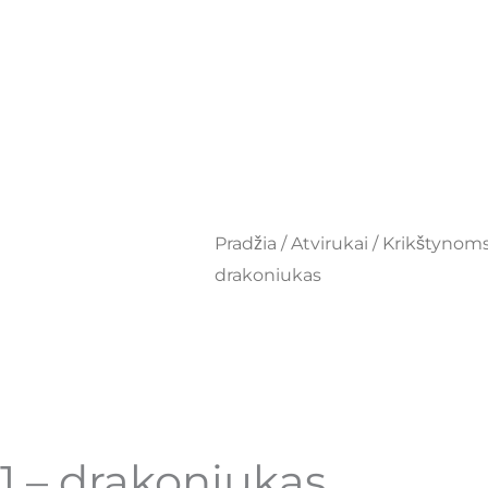
Pradžia
/
Atvirukai
/
Krikštynoms
drakoniukas
n1 – drakoniukas