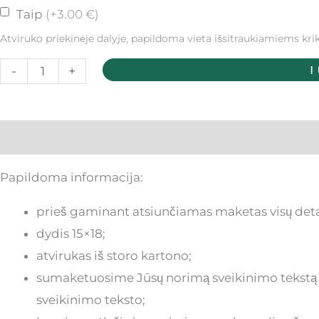
Taip
(+3.00 €)
Atviruko priekinėje dalyje, papildoma vieta išsitraukiamiems kri
-
+
Į
Aprašymas
Papildoma informacija:
prieš gaminant atsiunčiamas maketas visų detal
dydis 15×18;
atvirukas iš storo kartono;
sumaketuosime Jūsų norimą sveikinimo tekstą ar
sveikinimo teksto;