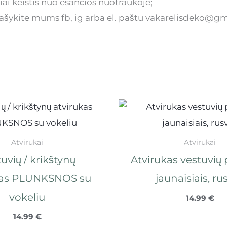
iai keistis nuo esančios nuotraukoje;
parašykite mums fb, ig arba el. paštu vakarelisdeko@g
Atvirukai
Atvirukai
uvių / krikštynų
Atvirukas vestuvių
kas PLUNKSNOS su
jaunaisiais, ru
vokeliu
14.99
€
14.99
€