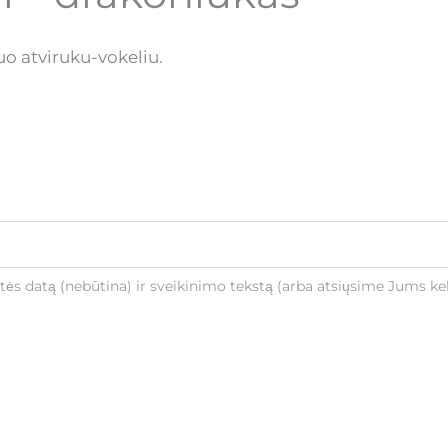
uo atviruku-vokeliu.
ntės datą (nebūtina) ir sveikinimo tekstą (arba atsiųsime Jums kel