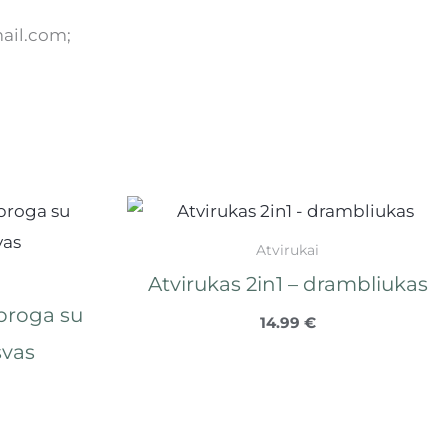
mail.com;
Atvirukai
Atvirukas 2in1 – drambliukas
 proga su
14.99
€
svas