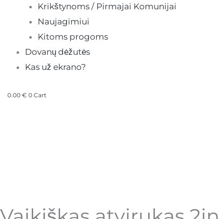
Krikštynoms / Pirmajai Komunijai
Naujagimiui
Kitoms progoms
Dovanų dėžutės
Kas už ekrano?
0.00
€
0
Cart
produkto
kiekis:
Vaikiškas
atvirukas
2in1
-
drakoniukas
Vaikiškas atvirukas 2i