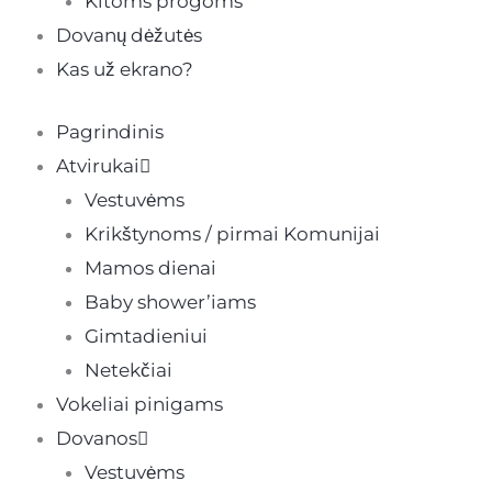
Kitoms progoms
Dovanų dėžutės
Kas už ekrano?
Pagrindinis
Atvirukai
Vestuvėms
Krikštynoms / pirmai Komunijai
Mamos dienai
Baby shower’iams
Gimtadieniui
Netekčiai
Vokeliai pinigams
Dovanos
Vestuvėms