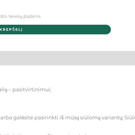
kšto tėvelių įžadams
 KREPŠELĮ
ių – pasitvirtinimui;
ba galėsite pasirinkti iš mūsų siūlomų variantų; Siūl