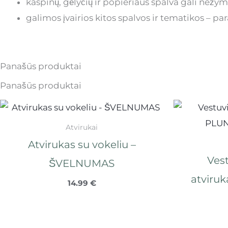
kaspinų, gėlyčių ir popieriaus spalva gali nežym
galimos įvairios kitos spalvos ir tematikos – 
Panašūs produktai
Panašūs produktai
Atvirukai
Atvirukas su vokeliu –
Vest
ŠVELNUMAS
atviru
14.99
€