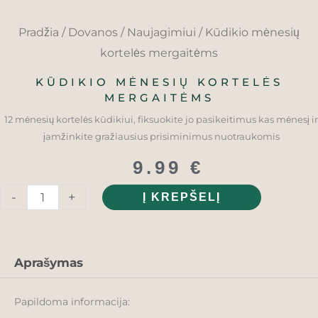
Pradžia
/
Dovanos
/
Naujagimiui
/ Kūdikio mėnesių
kortelės mergaitėms
KŪDIKIO MĖNESIŲ KORTELĖS
MERGAITĖMS
12 mėnesių kortelės kūdikiui, fiksuokite jo pasikeitimus kas mėnesį ir
įamžinkite gražiausius prisiminimus nuotraukomis
9.99
€
produkto
-
+
Į KREPŠELĮ
kiekis:
Kūdikio
mėnesių
Aprašymas
kortelės
Papildoma informacija:
mergaitėms