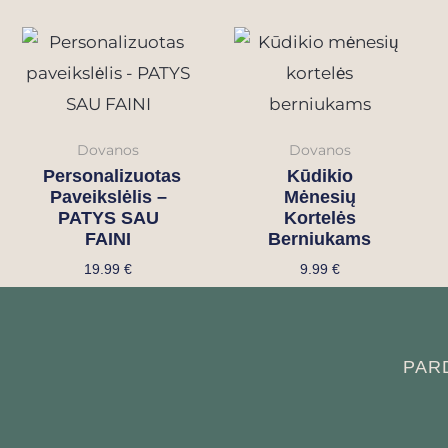
Dovanos
Dovanos
Personalizuotas
Kūdikio
Paveikslėlis –
Mėnesių
PATYS SAU
Kortelės
FAINI
Berniukams
19.99
€
9.99
€
PAR