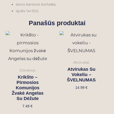
storo kartono kortelės;
dydis 14×10,5.
Panašūs produktai
Atvirukai
Atvirukas Su
Dovanos
Vokeliu –
Krikšto –
ŠVELNUMAS
Pirmosios
Komunijos
14.99
€
Žvakė Angelas
Su Dėžute
7.49
€